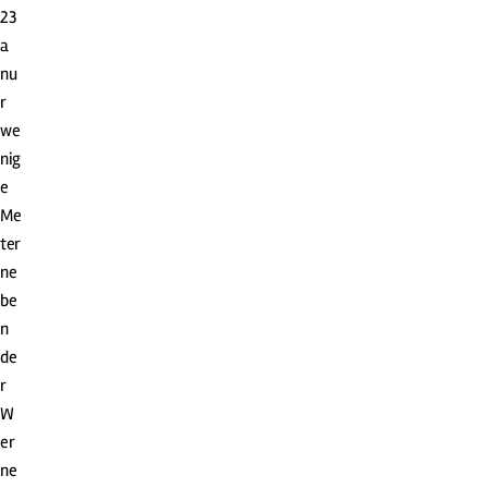
23
a
nu
r
we
nig
e
Me
ter
ne
be
n
de
r
W
er
ne