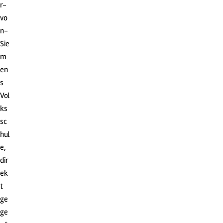
r-
vo
n-
Sie
m
en
s
Vol
ks
sc
hul
e,
dir
ek
t
ge
ge