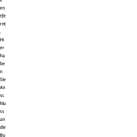
e
en
tfe
rnt
.
Hi
er
ha
be
n
Sie
An
sc
hlu
ss
an
die
Bu