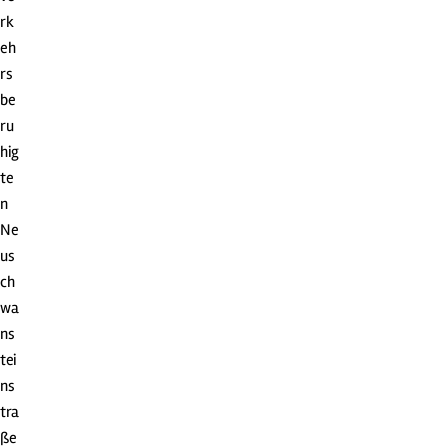
rk
eh
rs
be
ru
hig
te
n
Ne
us
ch
wa
ns
tei
ns
tra
ße