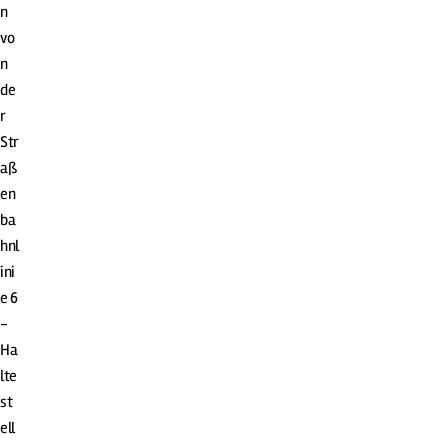
n
vo
n
de
r
Str
aß
en
ba
hnl
ini
e 6
-
Ha
lte
st
ell