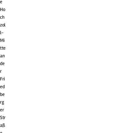
e
Ho
ch
zol
l-
Mi
tte
an
de
r
Fri
ed
be
rg
er
Str
aß