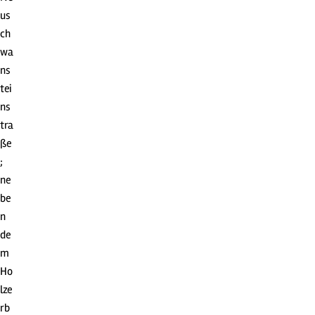
us
ch
wa
ns
tei
ns
tra
ße
;
ne
be
n
de
m
Ho
lze
rb