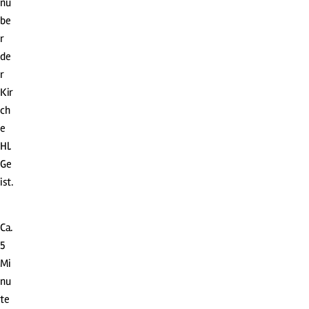
nü
be
r
de
r
Kir
ch
e
Hl.
Ge
ist.
Ca.
5
Mi
nu
te