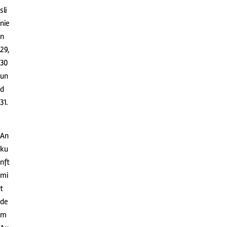
sli
nie
n
29,
30
un
d
31.
An
ku
nft
mi
t
de
m