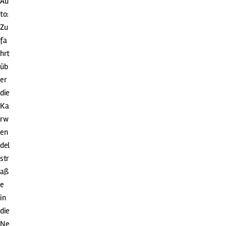
Au
to:
Zu
fa
hrt
üb
er
die
Ka
rw
en
del
str
aß
e
in
die
Ne