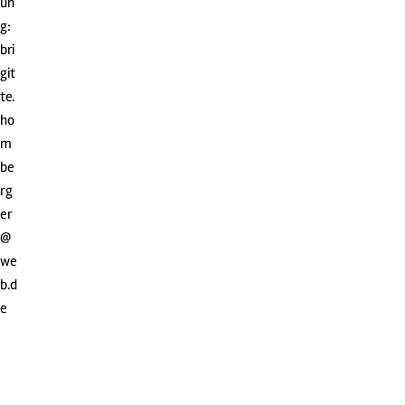
un
g:
bri
git
te.
ho
m
be
rg
er
@
we
b.d
e