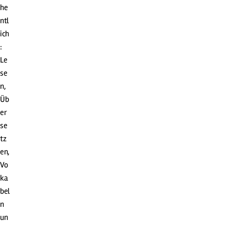
he
ntl
ich
:
Le
se
n,
Üb
er
se
tz
en,
Vo
ka
bel
n
un