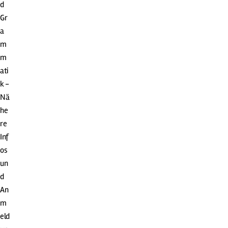
d
Gr
a
m
m
ati
k -
Nä
he
re
Inf
os
un
d
An
m
eld