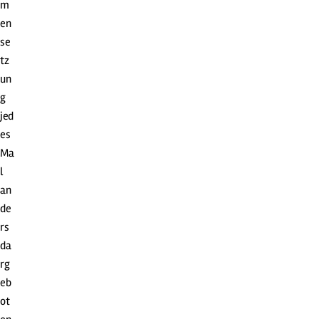
m
en
se
tz
un
g
jed
es
Ma
l
an
de
rs
da
rg
eb
ot