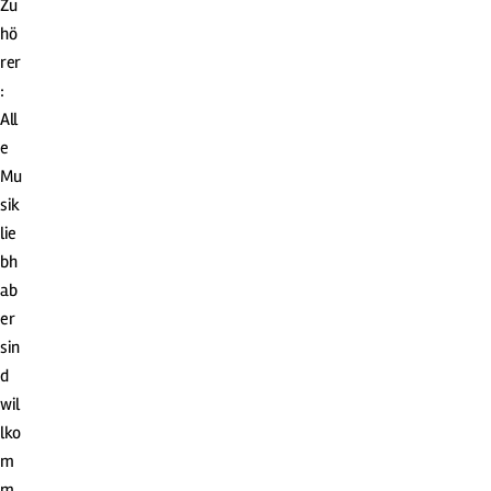
Zu
hö
rer
:
All
e
Mu
sik
lie
bh
ab
er
sin
d
wil
lko
m
m