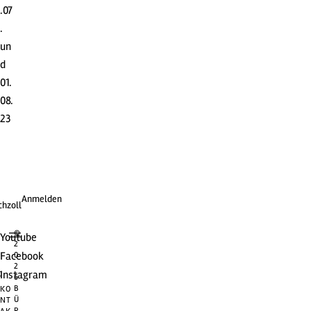
.07
.
un
d
01.
08.
23
Anmelden
chzoll
©
Youtube
2
Facebook
0
2
t
Instagram
6
B
KO
Ü
NT
R