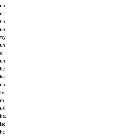
un
d
Co
un
try
un
d
un
be
ka
nn
te
m
usi
kal
isc
he