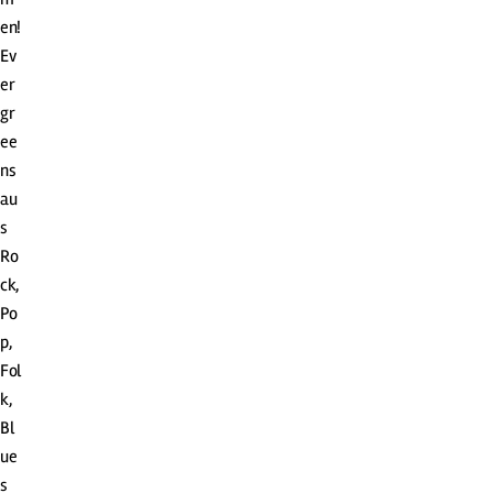
en!
Ev
er
gr
ee
ns
au
s
Ro
ck,
Po
p,
Fol
k,
Bl
ue
s