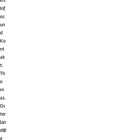
en.
Inf
os
un
d
Ko
nt
ak
t:
Th
o
m
as.
Os
ter
lan
d@
g