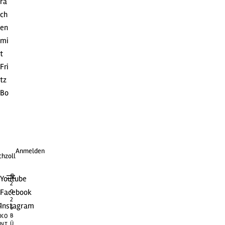
ra
ch
en
mi
t
Fri
tz
Bo
Anmelden
chzoll
©
Youtube
2
Facebook
0
2
t
Instagram
6
B
KO
Ü
NT