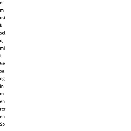
er
m
usi
k
sol
o,
mi
t
Ge
sa
ng
in
m
eh
rer
en
Sp