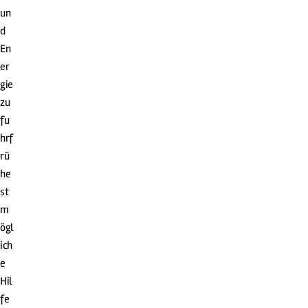
un
d
En
er
gie
zu
fu
hrf
rü
he
st
m
ögl
ich
e
Hil
fe