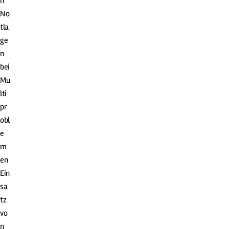
n
No
tla
ge
n
bei
Mu
lti
pr
obl
e
m
en
Ein
sa
tz
vo
n