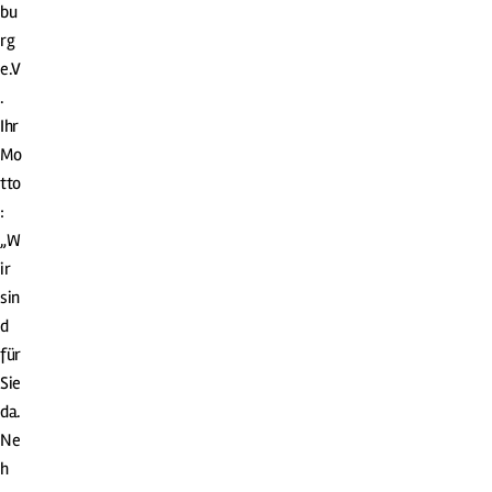
bu
rg
e.V
.
Ihr
Mo
tto
:
„W
ir
sin
d
für
Sie
da.
Ne
h