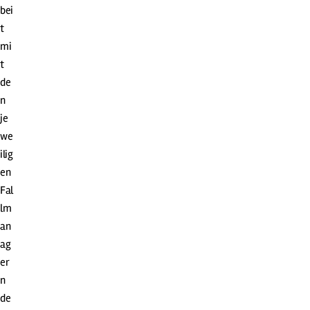
bei
t
mi
t
de
n
je
we
ilig
en
Fal
lm
an
ag
er
n
de