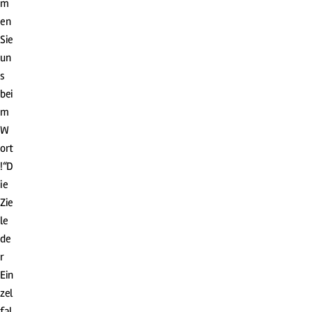
m
en
Sie
un
s
bei
m
W
ort
!“D
ie
Zie
le
de
r
Ein
zel
fal