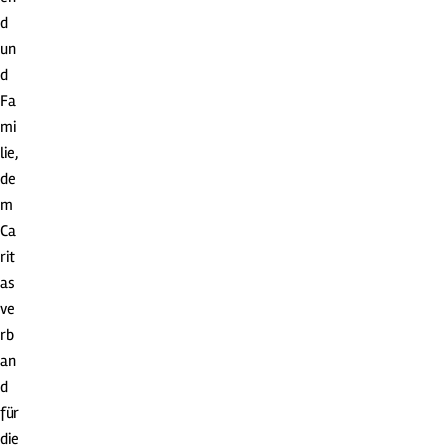
d
un
d
Fa
mi
lie,
de
m
Ca
rit
as
ve
rb
an
d
für
die