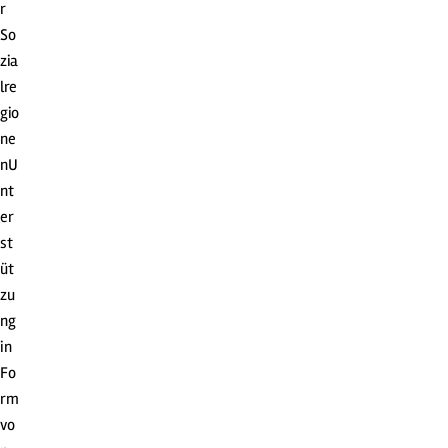
r
So
zia
lre
gio
ne
nU
nt
er
st
üt
zu
ng
in
Fo
rm
vo