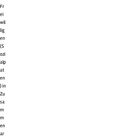
Fr
ei
wil
lig
en
(S
ozi
alp
at
en
) in
Zu
sa
m
m
en
ar