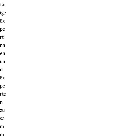
tät
ige
Ex
pe
rti
nn
en
un
d
Ex
pe
rte
n
zu
sa
m
m