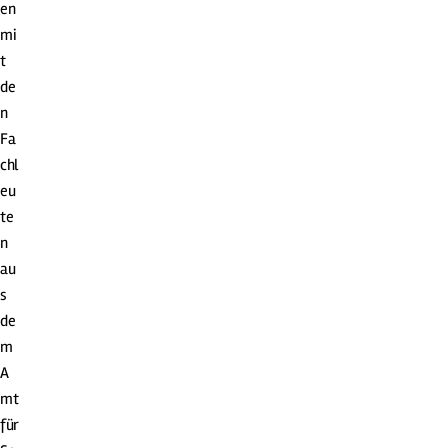
en
mi
t
de
n
Fa
chl
eu
te
n
au
s
de
m
A
mt
für