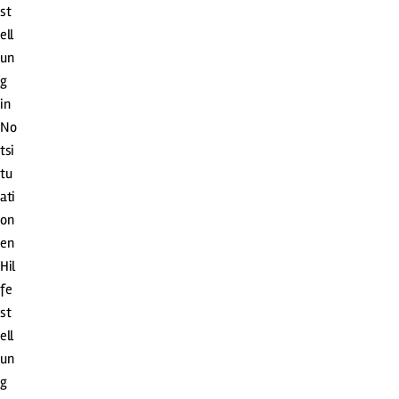
st
ell
un
g
in
No
tsi
tu
ati
on
en
Hil
fe
st
ell
un
g