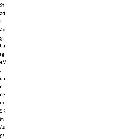
St
ad
t
Au
gs
bu
rg
e.V
.
un
d
de
m
SK
M
Au
gs