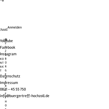
Anmelden
chzoll
©
Youtube
2
Facebook
0
2
t
Instagram
6
B
KO
Ü
NT
R
AK
G
T
E
Datenschutz
R
Impressum
T
R
0821 - 45 55 750
E
F
info@buergertreff-hochzoll.de
F
H
O