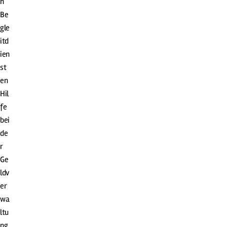
n
Be
gle
itd
ien
st
en
Hil
fe
bei
de
r
Ge
ldv
er
wa
ltu
ng