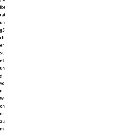
lbe
rat
un
gSi
ch
er
st
ell
un
g
vo
n
W
oh
nr
au
m