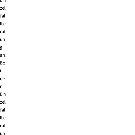
Ein
zel
fal
lbe
rat
un
g
an.
Be
i
de
r
Ein
zel
fal
lbe
rat
un