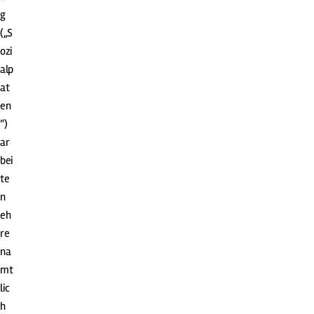
g
(„S
ozi
alp
at
en
“)
ar
bei
te
n
eh
re
na
mt
lic
h