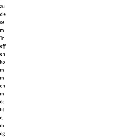
zu
die
se
m
Tr
eff
en
ko
m
m
en
m
öc
ht
e,
m
ög