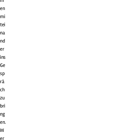
m
en
mi
tei
na
nd
er
ins
Ge
sp
rä
ch
zu
bri
ng
en.
W
er