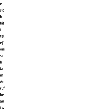
e
sic
h
bit
te
tel
ef
oni
sc
h
(a
m
An
ruf
be
an
tw